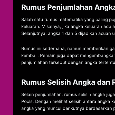
Rumus Penjumlahan Angka
Salah satu rumus matematika yang paling p
keluaran. Misalnya, jika angka keluaran adal
Selanjutnya, angka 1 dan 5 dijadikan acuan 
Rumus ini sederhana, namun memberikan gam
kembali. Pemain juga dapat mengembangkan
penjumlahan tersebut dengan angka tertent
Rumus Selisih Angka dan 
Selain penjumlahan, rumus selisih angka juga
Pools. Dengan melihat selisih antara angka
angka yang muncul berikutnya berdasarkan po