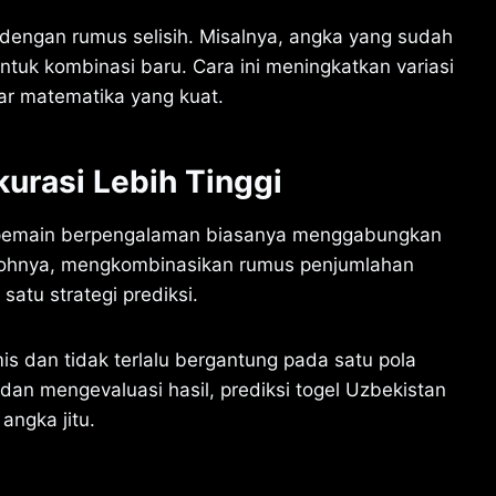
 dengan rumus selisih. Misalnya, angka yang sudah
tuk kombinasi baru. Cara ini meningkatkan variasi
sar matematika yang kuat.
urasi Lebih Tinggi
 pemain berpengalaman biasanya menggabungkan
tohnya, mengkombinasikan rumus penjumlahan
satu strategi prediksi.
is dan tidak terlalu bergantung pada satu pola
an mengevaluasi hasil, prediksi togel Uzbekistan
angka jitu.