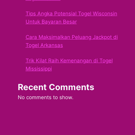
Tips Angka Potensial Togel Wisconsin
Untuk Bayaran Besar
Cara Maksimalkan Peluang Jackpot di
Togel Arkansas
Trik Kilat Raih Kemenangan di Togel
Mississippi
Recent Comments
No comments to show.