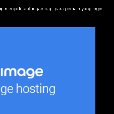
ing menjadi tantangan bagi para pemain yang ingin