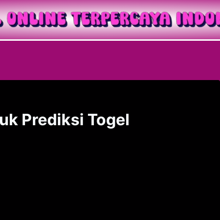
k Prediksi Togel