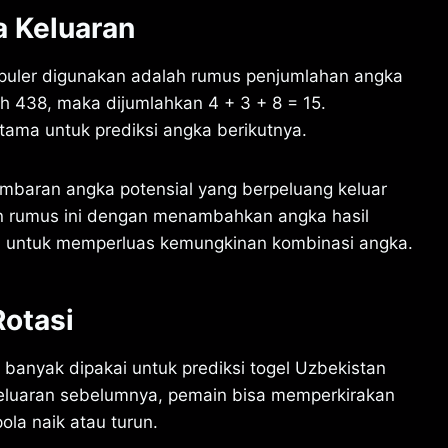
 Keluaran
opuler digunakan adalah rumus penjumlahan angka
ah 438, maka dijumlahkan 4 + 3 + 8 = 15.
utama untuk prediksi angka berikutnya.
baran angka potensial yang berpeluang keluar
 rumus ini dengan menambahkan angka hasil
u untuk memperluas kemungkinan kombinasi angka.
Rotasi
 banyak dipakai untuk prediksi togel Uzbekistan
 keluaran sebelumnya, pemain bisa memperkirakan
la naik atau turun.