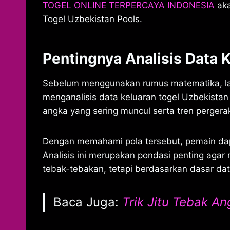
TOGEL ONLINE TERPERCAYA INDONESIA
aka
Togel Uzbekistan Pools.
Pentingnya Analisis Data 
Sebelum menggunakan rumus matematika, l
menganalisis data keluaran togel Uzbekistan
angka yang sering muncul serta tren pergera
Dengan memahami pola tersebut, pemain da
Analisis ini merupakan pondasi penting agar
tebak-tebakan, tetapi berdasarkan dasar data
Baca Juga:
Trik Jitu Tebak A