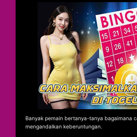
Banyak pemain bertanya-tanya bagaimana c
mengandalkan keberuntungan.