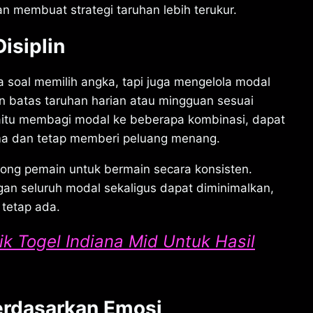
 membuat strategi taruhan lebih terukur.
isiplin
soal memilih angka, tapi juga mengelola modal
 batas taruhan harian atau mingguan sesuai
 yaitu membagi modal ke beberapa kombinasi, dapat
a dan tetap memberi peluang menang.
rong pemain untuk bermain secara konsisten.
ngan seluruh modal sekaligus dapat diminimalkan,
tetap ada.
ik Togel Indiana Mid Untuk Hasil
erdasarkan Emosi