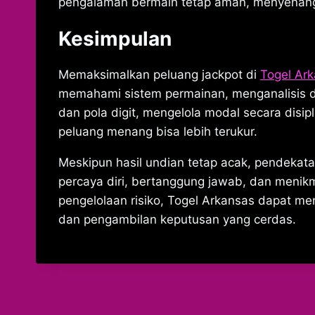
pengalaman bermain tetap aman, menyenangk
Kesimpulan
Memaksimalkan peluang jackpot di
Togel Ar
memahami sistem permainan, menganalisis d
dan pola digit, mengelola modal secara disip
peluang menang bisa lebih terukur.
Meskipun hasil undian tetap acak, pendekata
percaya diri, bertanggung jawab, dan menik
pengelolaan risiko, Togel Arkansas dapat men
dan pengambilan keputusan yang cerdas.