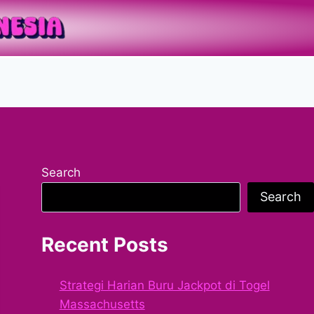
Search
Search
Recent Posts
Strategi Harian Buru Jackpot di Togel
Massachusetts