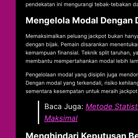
pendekatan ini mengurangi tebak-tebakan dan
Mengelola Modal Dengan D
Memaksimalkan peluang jackpot bukan hanya 
dengan bijak. Pemain disarankan menentukan
kemampuan finansial. Teknik split taruhan,
membantu mempertahankan modal lebih lam
Pengelolaan modal yang disiplin juga mendo
Dengan modal yang terkendali, risiko kehila
sementara kesempatan untuk meraih jackpot 
Baca Juga:
Metode Statist
Maksimal
Menghindari Keputusan B