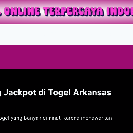
Jackpot Togel Arkansas
 Jackpot di Togel Arkansas
togel yang banyak diminati karena menawarkan