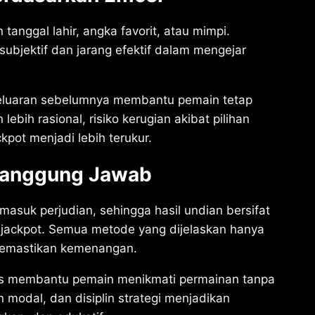
tanggal lahir, angka favorit, atau mimpi.
subjektif dan jarang efektif dalam mengejar
keluaran sebelumnya membantu pemain tetap
ebih rasional, risiko kerugian akibat pilihan
kpot menjadi lebih terukur.
rtanggung Jawab
masuk perjudian, sehingga hasil undian bersifat
n jackpot. Semua metode yang dijelaskan hanya
memastikan kemenangan.
tis membantu pemain menikmati permainan tanpa
 modal, dan disiplin strategi menjadikan