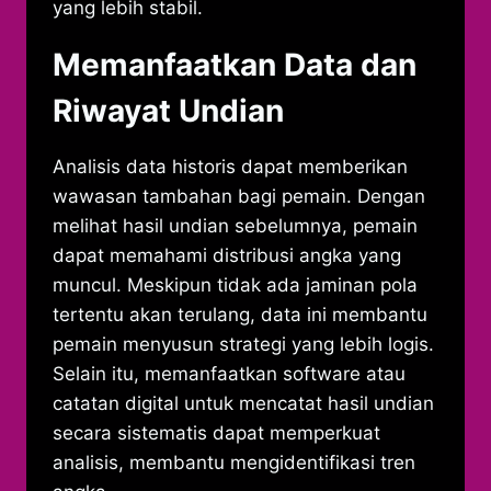
yang lebih stabil.
Memanfaatkan Data dan
Riwayat Undian
Analisis data historis dapat memberikan
wawasan tambahan bagi pemain. Dengan
melihat hasil undian sebelumnya, pemain
dapat memahami distribusi angka yang
muncul. Meskipun tidak ada jaminan pola
tertentu akan terulang, data ini membantu
pemain menyusun strategi yang lebih logis.
Selain itu, memanfaatkan software atau
catatan digital untuk mencatat hasil undian
secara sistematis dapat memperkuat
analisis, membantu mengidentifikasi tren