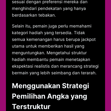
sesuai dengan preferensi mereka dan
menghindari pendekatan yang hanya
berdasarkan tebakan.
Selain itu, pemain juga perlu memahami
kategori hadiah yang tersedia. Tidak
semua kemenangan harus berupa jackpot
utama untuk memberikan hasil yang
menguntungkan. Mengetahui struktur
hadiah membantu pemain menetapkan
ekspektasi realistis dan merancang strategi
bermain yang lebih seimbang dan terarah.
Menggunakan Strategi
Pemilihan Angka yang
Terstruktur