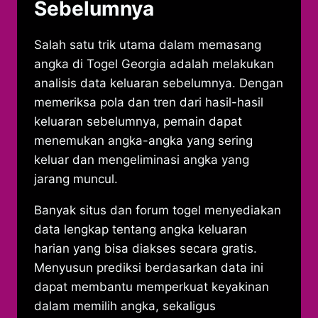
Sebelumnya
Salah satu trik utama dalam memasang
angka di Togel Georgia adalah melakukan
analisis data keluaran sebelumnya. Dengan
memeriksa pola dan tren dari hasil-hasil
keluaran sebelumnya, pemain dapat
menemukan angka-angka yang sering
keluar dan mengeliminasi angka yang
jarang muncul.
Banyak situs dan forum togel menyediakan
data lengkap tentang angka keluaran
harian yang bisa diakses secara gratis.
Menyusun prediksi berdasarkan data ini
dapat membantu memperkuat keyakinan
dalam memilih angka, sekaligus