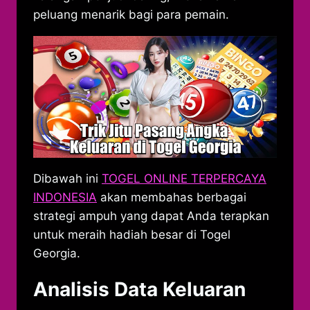
peluang menarik bagi para pemain.
Dibawah ini
TOGEL ONLINE TERPERCAYA
INDONESIA
akan membahas berbagai
strategi ampuh yang dapat Anda terapkan
untuk meraih hadiah besar di Togel
Georgia.
Analisis Data Keluaran