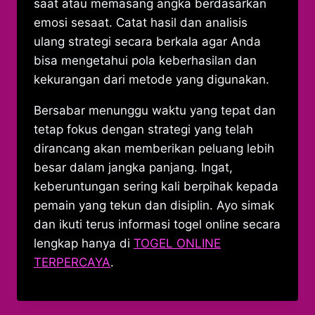
saat atau memasang angka berdasarkan
emosi sesaat. Catat hasil dan analisis
ulang strategi secara berkala agar Anda
bisa mengetahui pola keberhasilan dan
kekurangan dari metode yang digunakan.
Bersabar menunggu waktu yang tepat dan
tetap fokus dengan strategi yang telah
dirancang akan memberikan peluang lebih
besar dalam jangka panjang. Ingat,
keberuntungan sering kali berpihak kepada
pemain yang tekun dan disiplin. Ayo simak
dan ikuti terus informasi togel online secara
lengkap hanya di
TOGEL ONLINE
TERPERCAYA
.