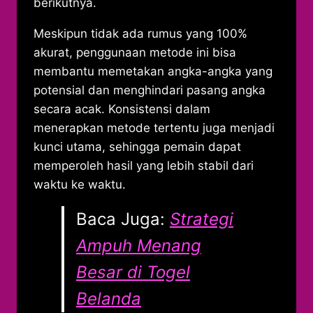
berikutnya.
Meskipun tidak ada rumus yang 100%
akurat, penggunaan metode ini bisa
membantu memetakan angka-angka yang
potensial dan menghindari pasang angka
secara acak. Konsistensi dalam
menerapkan metode tertentu juga menjadi
kunci utama, sehingga pemain dapat
memperoleh hasil yang lebih stabil dari
waktu ke waktu.
Baca Juga:
Strategi
Ampuh Menang
Besar di Togel
Belanda