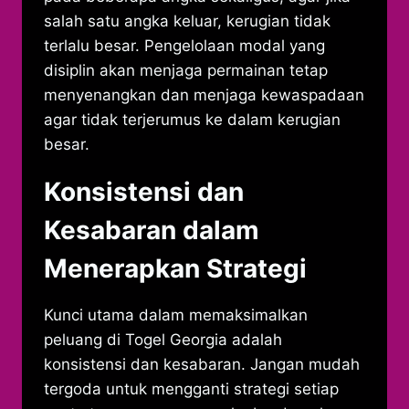
salah satu angka keluar, kerugian tidak
terlalu besar. Pengelolaan modal yang
disiplin akan menjaga permainan tetap
menyenangkan dan menjaga kewaspadaan
agar tidak terjerumus ke dalam kerugian
besar.
Konsistensi dan
Kesabaran dalam
Menerapkan Strategi
Kunci utama dalam memaksimalkan
peluang di Togel Georgia adalah
konsistensi dan kesabaran. Jangan mudah
tergoda untuk mengganti strategi setiap