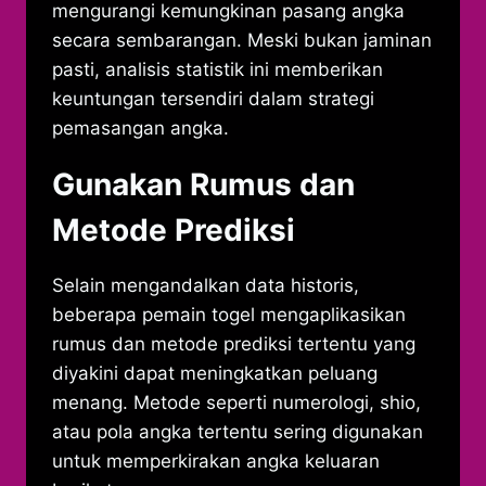
mengurangi kemungkinan pasang angka
secara sembarangan. Meski bukan jaminan
pasti, analisis statistik ini memberikan
keuntungan tersendiri dalam strategi
pemasangan angka.
Gunakan Rumus dan
Metode Prediksi
Selain mengandalkan data historis,
beberapa pemain togel mengaplikasikan
rumus dan metode prediksi tertentu yang
diyakini dapat meningkatkan peluang
menang. Metode seperti numerologi, shio,
atau pola angka tertentu sering digunakan
untuk memperkirakan angka keluaran