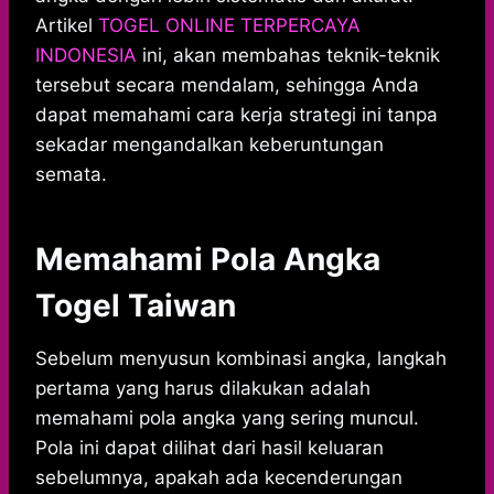
Artikel
TOGEL ONLINE TERPERCAYA
INDONESIA
ini, akan membahas teknik-teknik
tersebut secara mendalam, sehingga Anda
dapat memahami cara kerja strategi ini tanpa
sekadar mengandalkan keberuntungan
semata.
Memahami Pola Angka
Togel Taiwan
Sebelum menyusun kombinasi angka, langkah
pertama yang harus dilakukan adalah
memahami pola angka yang sering muncul.
Pola ini dapat dilihat dari hasil keluaran
sebelumnya, apakah ada kecenderungan