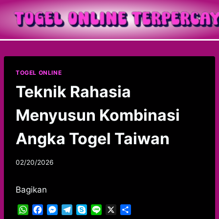
Skip
to
content
TOGEL ONLINE
Teknik Rahasia
Menyusun Kombinasi
Angka Togel Taiwan
02/20/2026
Bagikan
W
F
M
T
S
L
X
S