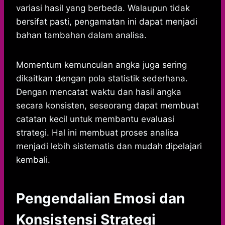
variasi hasil yang berbeda. Walaupun tidak
bersifat pasti, pengamatan ini dapat menjadi
bahan tambahan dalam analisa.
Momentum kemunculan angka juga sering
dikaitkan dengan pola statistik sederhana.
Dengan mencatat waktu dan hasil angka
secara konsisten, seseorang dapat membuat
catatan kecil untuk membantu evaluasi
strategi. Hal ini membuat proses analisa
menjadi lebih sistematis dan mudah dipelajari
kembali.
Pengendalian Emosi dan
Konsistensi Strategi