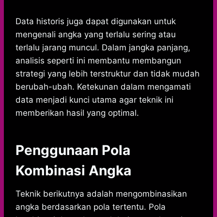
Data historis juga dapat digunakan untuk
mengenali angka yang terlalu sering atau
terlalu jarang muncul. Dalam jangka panjang,
analisis seperti ini membantu membangun
strategi yang lebih terstruktur dan tidak mudah
berubah-ubah. Ketekunan dalam mengamati
data menjadi kunci utama agar teknik ini
memberikan hasil yang optimal.
Penggunaan Pola
Kombinasi Angka
Teknik berikutnya adalah mengombinasikan
angka berdasarkan pola tertentu. Pola