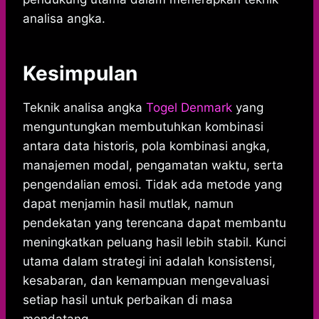
analisa angka.
Kesimpulan
Teknik analisa angka
Togel Denmark
yang
menguntungkan membutuhkan kombinasi
antara data historis, pola kombinasi angka,
manajemen modal, pengamatan waktu, serta
pengendalian emosi. Tidak ada metode yang
dapat menjamin hasil mutlak, namun
pendekatan yang terencana dapat membantu
meningkatkan peluang hasil lebih stabil. Kunci
utama dalam strategi ini adalah konsistensi,
kesabaran, dan kemampuan mengevaluasi
setiap hasil untuk perbaikan di masa