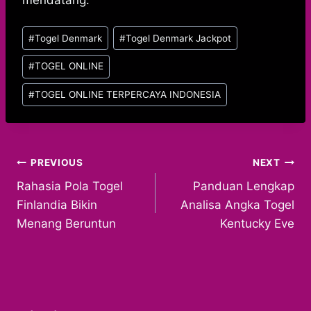
mendatang.
Post
#
Togel Denmark
#
Togel Denmark Jackpot
Tags:
#
TOGEL ONLINE
#
TOGEL ONLINE TERPERCAYA INDONESIA
Post
PREVIOUS
NEXT
Rahasia Pola Togel
Panduan Lengkap
navigation
Finlandia Bikin
Analisa Angka Togel
Menang Beruntun
Kentucky Eve